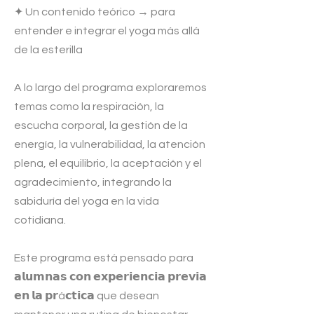
✦ Un contenido teórico → para
entender e integrar el yoga más allá
de la esterilla
A lo largo del programa exploraremos
temas como la respiración, la
escucha corporal, la gestión de la
energía, la vulnerabilidad, la atención
plena, el equilibrio, la aceptación y el
agradecimiento, integrando la
sabiduría del yoga en la vida
cotidiana.
Este programa está pensado para
𝗮𝗹𝘂𝗺𝗻𝗮𝘀 𝗰𝗼𝗻 𝗲𝘅𝗽𝗲𝗿𝗶𝗲𝗻𝗰𝗶𝗮 𝗽𝗿𝗲𝘃𝗶𝗮
𝗲𝗻 𝗹𝗮 𝗽𝗿á𝗰𝘁𝗶𝗰𝗮 que desean