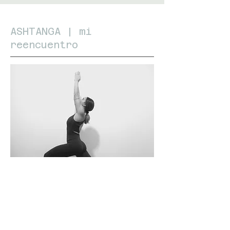
ASHTANGA | mi
reencuentro
Un curso para poder tener todas las
herramientas que engloban este