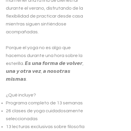
mantener una rutina de bienestar
durante el verano, disfrutando de la
flexibilidad de practicar desde casa
mientras siguen sintiéndose
acompañadas.
Porque el yoga no es algo que
hacemos durante una hora sobre la
esterilla. 𝙀𝙨 𝙪𝙣𝙖 𝙛𝙤𝙧𝙢𝙖 𝙙𝙚 𝙫𝙤𝙡𝙫𝙚𝙧,
𝙪𝙣𝙖 𝙮 𝙤𝙩𝙧𝙖 𝙫𝙚𝙯, 𝙖 𝙣𝙤𝙨𝙤𝙩𝙧𝙖𝙨
𝙢𝙞𝙨𝙢𝙖𝙨.
¿Qué incluye?
Programa completo de 13 semanas
26 clases de yoga cuidadosamente
seleccionadas
13 lecturas exclusivas sobre filosofía